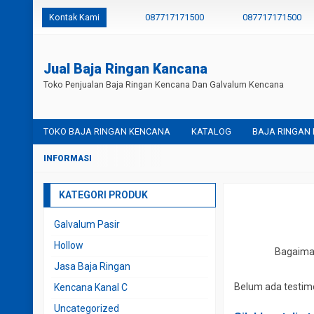
Kontak Kami
087717171500
087717171500
Jual Baja Ringan Kancana
Toko Penjualan Baja Ringan Kencana Dan Galvalum Kencana
TOKO BAJA RINGAN KENCANA
KATALOG
BAJA RINGAN
KATEGORI PRODUK
Galvalum Pasir
Hollow
Bagaiman
Jasa Baja Ringan
Belum ada testimo
Kencana Kanal C
Uncategorized