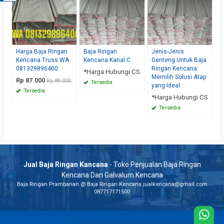
Harga Baja Ringan
Baja Ringan
Jenis-Jenis
Kencana Truss WA
Kencana Kanal C
Genteng Untuk Baja
081329896400
Ringan Kencana:
*Harga Hubungi CS
Memilih Solusi Atap
Rp 87.000
Rp 89.000
Tersedia
yang Ideal
Tersedia
*Harga Hubungi CS
Tersedia
Jual Baja Ringan Kancana
- Toko Penjualan Baja Ringan
Kencana Dan Galvalum Kencana
Baja Ringan Prambanan
@
Baja Ringan Kencana
jualkencana@gmail.com
087717171500