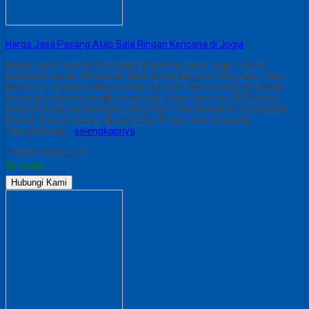
Harga Jasa Pasang Atap Baja Ringan Kencana di Jogja
Harga Jasa Pasang Atap Baja Ringan kencana Jogja – Kami
ucapkan banyak trimakasih telah berkunjung ke Situs Kami “Jual
Kencana“. Dengan adanya artikel ini ingin memberikan informasi
harga jasa pasang rangka atap baja ringan kencana 2024 yaitu
tahun ini Bagi panjenengan yang ingin / berdomisili di Yogyakarta,
Bantul, Sleman, Gunungkidul, Kulon Progo, bisa langsung
menghubungi…
selengkapnya
*Harga Hubungi CS
Tersedia
Hubungi Kami