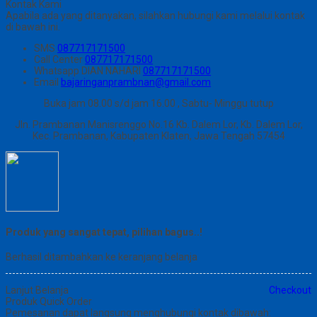
Kontak Kami
Apabila ada yang ditanyakan, silahkan hubungi kami melalui kontak
di bawah ini.
SMS
087717171500
Call Center
087717171500
Whatsapp
DIAN NAHARI
087717171500
Email
bajaringanprambnan@gmail.com
Buka jam 08.00 s/d jam 16.00 , Sabtu- Minggu tutup
Jln. Prambanan Manisrenggo No.16 Kb. Dalem Lor, Kb. Dalem Lor,
Kec. Prambanan, Kabupaten Klaten, Jawa Tengah 57454
Produk yang sangat tepat, pilihan bagus..!
Berhasil ditambahkan ke keranjang belanja
Lanjut Belanja
Checkout
Produk Quick Order
Pemesanan dapat langsung menghubungi kontak dibawah: