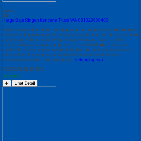
Diskon
2%
Harga Baja Ringan Kencana Truss WA 081329896400
Dalam industri konstruksi, penggunaan baja ringan semakin diminati
karena berbagai keunggulan yang ditawarkannya. Salah satu produk
yang banyak dicari adalah Baja Ringan Kencana Truss, sistem
rangka atap baja ringan yang memiliki reputasi baik di kalangan
kontraktor dan pengguna akhir. Artikel ini akan membahas secara
komprehensif mengenai harga Baja Ringan Kencana Truss,
keunggulan produk, serta manfaat…
selengkapnya
Rp 87.000
Rp 89.000
Tersedia
✚
Lihat Detail