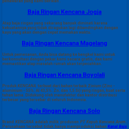
penawaran yang kami berikan .
Baja Ringan Kencana Jogja
Atap baja ringan yang sekarang banyak diminati karena
kekuatannya yang tidak diragukan lagi dibandingkan dengan
kayu yang akan dengan cepat memakan waktu.
Baja Ringan Kencana Magelang
Untuk pemesanan, Anda bisa datang ke bengkel kami untuk
berkonsultasi dengan pakar kami secara gratis, dan kami
memastikan atap masalah rumah akan terpecahkan.
Baja Ringan Kencana Boyolali
Produk
KENCANA
terbuat dari bahan terbaik Zinium (Zinc -
aluminium - 55%. Al 43,5%. Zn. dan 1,5 Si) yang ringan, kuat serta
tahan lama.
Didukung oleh manufaktur dan kantor distribusi
terbesar yang tersebar di seluruh Indonesia.
Baja Ringan Kencana Solo
Brand
KENCANA
adalah milik produsen
PT Kepuh Kencana Arum
.
Perusahaan tersebut tidak hanya memproduksi bahan
Kanal Baja