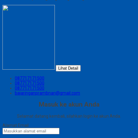
Lihat Detail
087717171500
087717171500
087717171500
bajaringanprambnan@gmail.com
Masuk ke akun Anda
Selamat datang kembali, silahkan login ke akun Anda.
Alamat Email